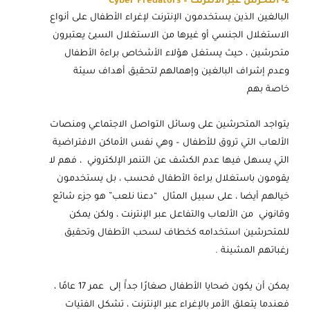
2- التحرش عبر الانترنت – Cyber Predators
البالغين الذين يستخدمون الإنترنت لإغراء الأطفال على أنواع
الاستغلال الجنسي أو غيرها من الاستغلال السيئ يعتبرون
متحرشين ، حيث يستغل هؤلاء الأشخاص براءة الأطفال
وعدم إشراف البالغين وإهمالهم لتحقيق أهداف سيئة
خاصة بهم
يتواجد المتحرشين على وسائل التواصل الاجتماعي ومنصات
الألعاب التي تروق للأطفال – وهي نفس الأماكن الافتراضية
التي يسهل فيها عدم الكشف عن التنمر الإلكتروني ، فهم لا
يقومون باستغلال براءة الأطفال فحسب ، بل يستخدمون
خيالهم أيضا ، على سبيل المثال “دعنا نلعب” هو جزء شائع
وقانوني من الألعاب والتفاعل عبر الإنترنت ، ولكن يمكن
للمتحرشين استخدامه كخطاف لسحب الأطفال وتحقيق
رغباتهم المشينة .
يمكن أن يكون ضحايا الأطفال صغارًا جداََ إلى عمر 17 عامًا ،
فعندما يتعلق الأمر بالإغراء عبر الإنترنت ، تشكل الفتيات