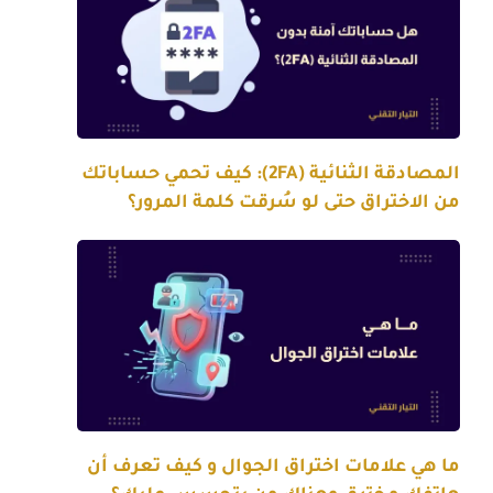
المصادقة الثنائية (2FA): كيف تحمي حساباتك
من الاختراق حتى لو سُرقت كلمة المرور؟
ما هي علامات اختراق الجوال و كيف تعرف أن