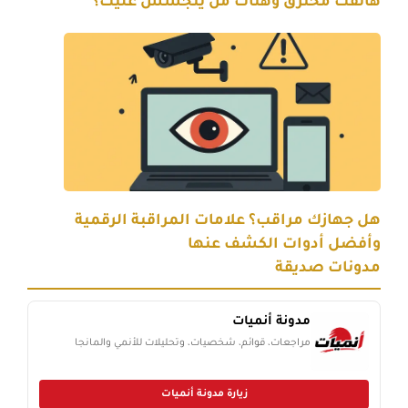
هاتفك مخترق وهناك من يتجسس عليك؟
هل جهازك مراقب؟ علامات المراقبة الرقمية
وأفضل أدوات الكشف عنها
مدونات صديقة
مدونة أنميات
مراجعات، قوائم، شخصيات، وتحليلات للأنمي والمانجا
زيارة مدونة أنميات