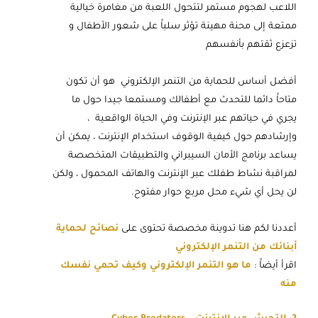
اللاعب لهجوم مستمر لتتحول اللعبة من مغامرة خيالية
ممتعة إلى محنة مهينة تؤثر سلباََ على شعور الأطفال و
تزعزع ثقتهم بأنفسهم
أفضل أساس للحماية من التنمر الإلكتروني هو أن تكون
متاحاََ دائما للتحدث مع أطفالك ومستمعا جيدا حول ما
يجري في حياتهم عبر الإنترنت وفي الحياة الواقعية ،
وإرشادهم حول كيفية الوقوف استخدام الإنترنت ، يمكن أن
يساعد برنامج الأمان السيبراني والتطبيقات المتخصصة
لمراقبة نشاط طفلك عبر الإنترنت والهاتف المحمول ، ولكن
لن يحل أي شيء محل مربع حوار مفتوح.
أعددنا لكم هنا تدوينة مخصصة تحتوى على
نصائح لحماية
أبنائك من التنمر الإلكتروني
اقرأ أيضاََ :
ما هو التنمر الإلكتروني وكيف تحمي نفسك
منه