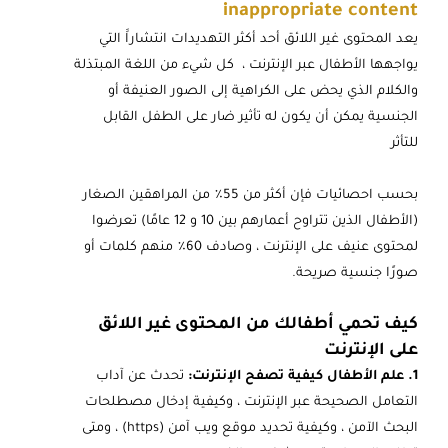
inappropriate content
يعد المحتوى غير اللائق أحد أكثر التهديدات انتشاراََ التي
يواجهها الأطفال عبر الإنترنت ، كل شيء من اللغة المبتذلة
والكلام الذي يحض على الكراهية إلى الصور العنيفة أو
الجنسية يمكن أن يكون له تأثير ضار على الطفل القابل
للتأثر
بحسب احصائيات فإن أكثر من 55٪ من المراهقين الصغار
(الأطفال الذين تتراوح أعمارهم بين 10 و 12 عامًا) تعرضوا
لمحتوى عنيف على الإنترنت ، وصادف 60٪ منهم كلمات أو
صورًا جنسية صريحة.
كيف تحمي أطفالك من المحتوى غير اللائق
على الإنترنت
1. علم الأطفال كيفية تصفح الإنترنت:
تحدث عن آداب
التعامل الصحيحة عبر الإنترنت ، وكيفية إدخال مصطلحات
البحث الآمن ، وكيفية تحديد موقع ويب آمن (https) ، ومتى