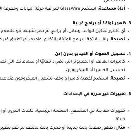
نشاط خفي.
أداة مساعدة:
استخدم GlassWire لمراقبة حركة البيانات ومعرفة التطبيقات التي ترسل معلوماتك.
3. ظهور نوافذ أو برامج غريبة
أي ظهور مفاجئ لنوافذ، رسائل، أو برامج لم تقم بتثبيتها هو علامة
نصيحة:
راقب قائمة البرامج المثبتة بانتظام، واحذف أي تطبيق غير
4. تسجيل الصوت أو الفيديو بدون إذن
كاميرات الهاتف أو الكمبيوتر التي تضيء تلقائيًا أو سماعاتك التي تصد
تجسس الكاميرا أو الميكروفون.
نصيحة:
استخدم أغطية كاميرا وأوقف تشغيل الميكروفون عند عدم 
5. تغييرات غير مبررة في الإعدادات
تغييرات مفاجئة في المتصفح، الصفحة الرئيسية، كلمات المرور، أو إ
خبيثة.
مثال:
ظهور صفحة بحث جديدة أو محرك بحث مختلف لم تقم بتغيي