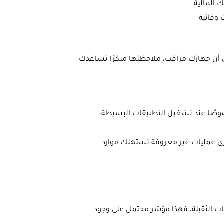
 المالية
 وقائية
لى أن جهازك مراقب، ملاحظتها مبكرًا تساعدك
خصوصًا عند تشغيل التطبيقات البسيطة،
المهام في ويندوز (Task Manager)، قد ترى عمليات غير معروفة تستهلك موارد
ت الثقيلة، فهذا مؤشر محتمل على وجود