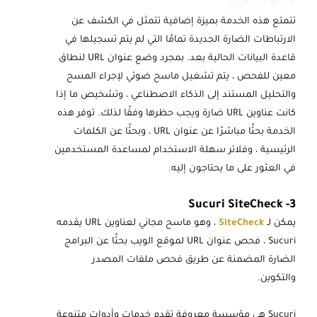
تتمتع هذه الخدمة بميزة إضافية تتمثل في الكشف عن
الارتباطات الضارة الجديدة تمامًا التي لم يتم تسجيلها في
قاعدة البيانات الحالية بعد. بمجرد وضع عنوان URL لنطاق
معين للفحص ، يتم تشغيل ماسح ضوئي لإجراء المسح
والتحليل المستند إلى الذكاء الاصطناعي ، وتشخيص ما إذا
كانت عناوين URL ضارة ويجب حظرها وفقًا لذلك. توفر هذه
الخدمة بحثًا مباشرًا عن عنوان URL ، وبحثًا عن الكلمات
الرئيسية ، وفلاتر سهلة الاستخدام لمساعدة المستخدمين
في العثور على ما يحتاجون إليه.
3- Sucuri SiteCheck
يمكن لـ
SiteCheck
، وهو ماسح مجاني لعناوين URL يقدمه
Sucuri ، فحص عنوان URL لموقع الويب بحثًا عن البرامج
الضارة المضمنة عن طريق فحص ملفات المصدر
والتكوين.
Sucuri هي مؤسسة معروفة تقدم خدمات وأدوات متنوعة