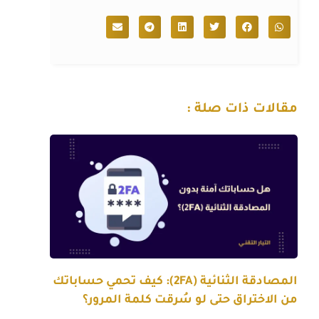
مقالات ذات صلة :
المصادقة الثنائية (2FA): كيف تحمي حساباتك
من الاختراق حتى لو سُرقت كلمة المرور؟