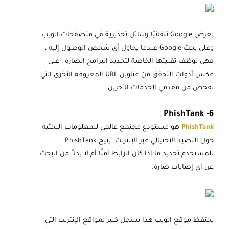
يعرض Google تلقائيًا رسائل تحذيرية في متصفحات الويب
وعلى بحث Google عندما يحاول أي شخص الوصول إليه ،
فهي توظف تقنيتها الخاصة لتحديد البرامج الضارة ، على
عكس أدوات التحقق من عناوين URL المعروفة الأخرى التي
تفحص من مقدمي الخدمات الآخرين.
6- PhishTank
PhishTank
هو مستودع مجتمع عالمي للمعلومات البحثية
حول التصيد الاحتيالي عبر الإنترنت. يتيح PhishTank
للمستخدم تحديد ما إذا كان الرابط آمنًا أم لا بدلاً من البحث
عن أي إصابات ضارة.
يحتفظ موقع الويب هذا بسجل كبير لمواقع الإنترنت التي