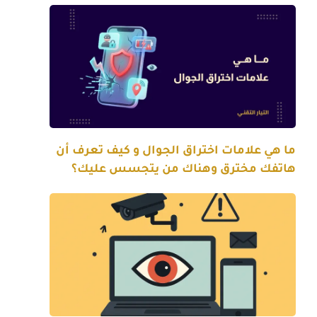
ما هي علامات اختراق الجوال و كيف تعرف أن
هاتفك مخترق وهناك من يتجسس عليك؟