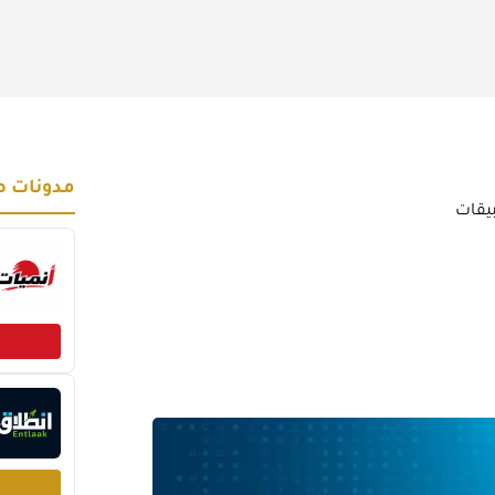
مدونات ص
بيقات