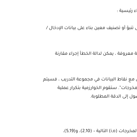
ء رئيسية :
نبؤ أو تصنيف معين بناء على بيانات الإدخال /
لة معروفة ، يمكن لدالة الخطأ إجراء مقارنة
 مع نقاط البيانات في مجموعة التدريب ، فسيتم
مخرجات”. ستقوم الخوارزمية بتكرار عملية
ل إلى الدقة المطلوبة.
إذا قمنا بتدريب الخوارزمية عن طريق تزويدها بمجموعات المدخلات/المخرجات (i,o) التالية – (2,10)، و(5,19)،