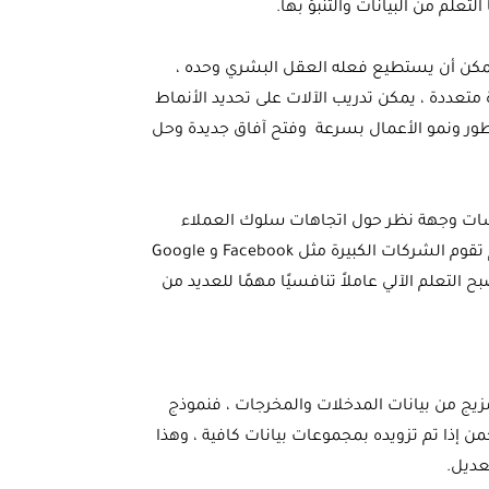
علم من البيانات والتنبؤ بها.
 يمكن أن يستطيع فعله العقل البشري وحده ،
متعددة ، يمكن تدريب الآلات على تحديد الأنماط
ى تطور ونمو الأعمال بسرعة وفتح آفاق جديدة وحل
سسات وجهة نظر حول اتجاهات سلوك العملاء
وطريقة سير الأعمال بالاضافة الى امكانية تطوير منتجات جديدة ، اليوم تقوم الشركات الكبيرة مثل Facebook و Google
أصبح التعلم الآلي عاملاً تنافسيًا مهمًا للعديد من
 مزيج من بيانات المدخلات والمخرجات ، فنموذج
 إذا تم تزويده بمجموعات بيانات كافية ، وهذا
عديل.