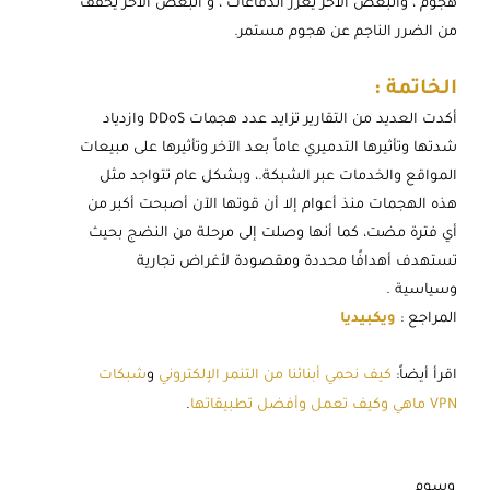
هجوم ، والبعض الآخر يعزز الدفاعات ، و البعض الآخر يخفف
من الضرر الناجم عن هجوم مستمر.
الخاتمة :
أكدت العديد من التقارير تزايد عدد هجمات DDoS وازدياد
شدتها وتأثيرها التدميري عاماً بعد الآخر وتأثيرها على مبيعات
المواقع والخدمات عبر الشبكة.، وبشكل عام تتواجد مثل
هذه الهجمات منذ أعوام إلا أن قوتها الآن أصبحت أكبر من
أي فترة مضت، كما أنها وصلت إلى مرحلة من النضج بحيث
تستهدف أهدافًا محددة ومقصودة لأغراض تجارية
وسياسية .
المراجع :
ويكبيديا
اقرأ أيضاً:
كيف نحمي أبنائنا من التنمر الإلكتروني
و
شبكات
VPN ماهي وكيف تعمل وأفضل تطبيقاتها
.
وسوم