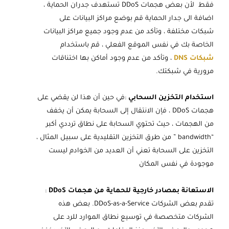
فقط لأن بعض هجمات DDoS تستهدف جدران الحماية ،
اضافة الى جدار الحماية قم بوضع مراكز البيانات على
شبكات مختلفة ، وتأكد من عدم وجود جميع مراكز البيانات
الخاصة بك في نفس الموقع الفعلي ، قم باستخدام
شبكات DNS
، وتأكد من عدم وجود أماكن بها اختناقات
مرورية في شبكتك.
استخدام التخزين السحابي
:في حين أن هذا لن يقضي على
هجمات DDoS ، فإن الانتقال إلى السحابة يمكن أن يخفف
من الهجمات ، حيث تحتوي السحابة على نطاق ترددي أكبر
“bandwidth ” من طرق التخزين التقليدية على سبيل المثال ،
التخزين على السحابة تعني أن العديد من الخوادم ليست
موجودة في نفس المكان
الاستعانة بمصادر خارجية للحماية من هجمات DDoS
:
تقدم بعض الشركات DDoS-as-a-Service. بعض هذه
الشركات متخصصة في توسيع نطاق الموارد للرد على