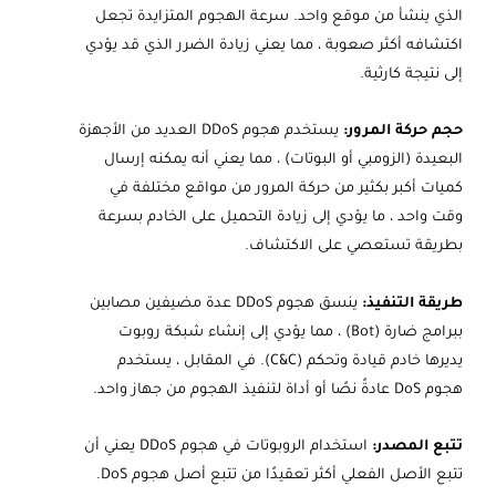
الذي ينشأ من موقع واحد. سرعة الهجوم المتزايدة تجعل
اكتشافه أكثر صعوبة ، مما يعني زيادة الضرر الذي قد يؤدي
إلى نتيجة كارثية.
حجم حركة المرور:
يستخدم هجوم DDoS العديد من الأجهزة
البعيدة (الزومبي أو البوتات) ، مما يعني أنه يمكنه إرسال
كميات أكبر بكثير من حركة المرور من مواقع مختلفة في
وقت واحد ، ما يؤدي إلى زيادة التحميل على الخادم بسرعة
بطريقة تستعصي على الاكتشاف.
طريقة التنفيذ:
ينسق هجوم DDoS عدة مضيفين مصابين
ببرامج ضارة (Bot) ، مما يؤدي إلى إنشاء شبكة روبوت
يديرها خادم قيادة وتحكم (C&C). في المقابل ، يستخدم
هجوم DoS عادةً نصًا أو أداة لتنفيذ الهجوم من جهاز واحد.
تتبع المصدر:
استخدام الروبوتات في هجوم DDoS يعني أن
تتبع الأصل الفعلي أكثر تعقيدًا من تتبع أصل هجوم DoS.