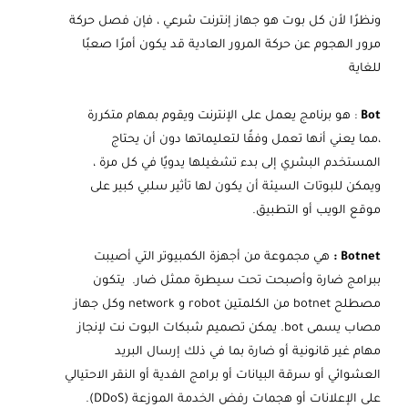
ونظرًا لأن كل بوت هو جهاز إنترنت شرعي ، فإن فصل حركة
مرور الهجوم عن حركة المرور العادية قد يكون أمرًا صعبًا
للغاية
Bot
: هو برنامج يعمل على الإنترنت ويقوم بمهام متكررة
،مما يعني أنها تعمل وفقًا لتعليماتها دون أن يحتاج
المستخدم البشري إلى بدء تشغيلها يدويًا في كل مرة ،
ويمكن للبوتات السيئة أن يكون لها تأثير سلبي كبير على
موقع الويب أو التطبيق.
Botnet :
هي مجموعة من أجهزة الكمبيوتر التي أصيبت
ببرامج ضارة وأصبحت تحت سيطرة ممثل ضار. يتكون
مصطلح botnet من الكلمتين robot و network وكل جهاز
مصاب يسمى bot. يمكن تصميم شبكات البوت نت لإنجاز
مهام غير قانونية أو ضارة بما في ذلك إرسال البريد
العشوائي أو سرقة البيانات أو برامج الفدية أو النقر الاحتيالي
على الإعلانات أو هجمات رفض الخدمة الموزعة (DDoS).