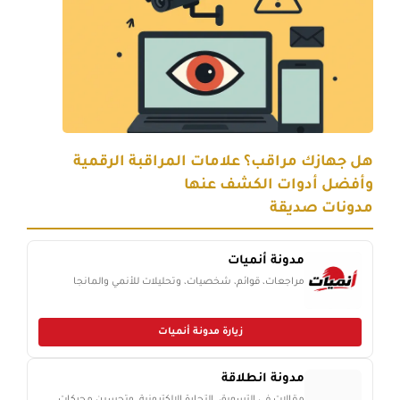
هل جهازك مراقب؟ علامات المراقبة الرقمية
وأفضل أدوات الكشف عنها
مدونات صديقة
مدونة أنميات
مراجعات، قوائم، شخصيات، وتحليلات للأنمي والمانجا
زيارة مدونة أنميات
مدونة انطلاقة