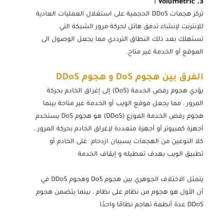
3. Volumetric :
تركز هجمات DDoS الحجمية على استغلال العمليات العادية
للإنترنت لإنشاء تدفق هائل لحركة مرور الشبكة التي
تستهلك بعد ذلك النطاق الترددي مما يجعل الوصول الى
الموقع أو الخدمة غير متاح.
الفرق بين هجوم DoS و هجوم DDoS
يؤدي هجوم رفض الخدمة (DoS) إلى إغراق الخادم بحركة
المرور ، مما يجعل موقع الويب أو الخدمة غير متاحة بينما
هجوم رفض الخدمة الموزع (DDoS) هو هجوم DoS يستخدم
أجهزة كمبيوتر أو أجهزة متعددة لإغراق الخادم بحركة المرور ،
كلا النوعين من الهجمات يسببان ازدحام على الخادم أو
تطبيق الويب بهدف تعطيله و إيقاف الخدمة
يتمثل الاختلاف الجوهري بين هجوم DoS وهجوم DDoS في
أن الأول هو هجوم من نظام على نظام ، بينما يتضمن هجوم
DDoS عدة أنظمة تهاجم نظامًا واحدًا