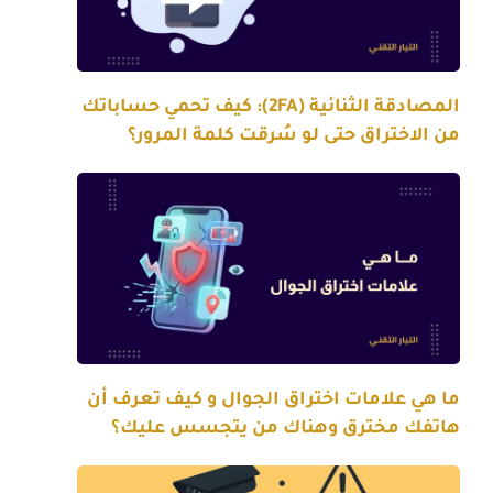
المصادقة الثنائية (2FA): كيف تحمي حساباتك
من الاختراق حتى لو سُرقت كلمة المرور؟
ما هي علامات اختراق الجوال و كيف تعرف أن
هاتفك مخترق وهناك من يتجسس عليك؟