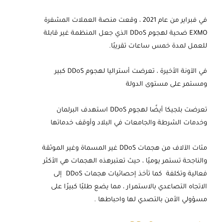
في فبراير من عام 2021 ، وقعت منصة العملات المشفرة
EXMO ضحية لهجوم DDoS الذي جعل المنظمة غير قابلة
للعمل لمدة خمس ساعات تقريبًا.
في الآونة الأخيرة ، تعرضت أستراليا لهجوم DDoS كبير
ومستمر على مستوى الدولة
تعرضت بلجيكا أيضًا لهجوم DDoS استهدف البرلمان
وخدمات الشرطة والجامعات في البلاد وأوقف خدماتها
مئات الآلاف من هجمات DDoS غير المسماة وغير الموثقة
والناجحة تستمر يوميًا ، حيث تعتبرهذه الهجمات هي الأكثر
فعالية وتكلفة كما تأخذ إحصائيات هجمات DDoS إلى
الاتجاه التصاعدي بالاستمرار ، مما يضع طلبًا كبيرًا على
مسؤولي الأمن بالتصدي لها واحباطها .