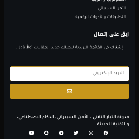
التكنولوجيا و الويب
الأمن السيبراني
التطبيقات والأدوات الرقمية
إبقَ على إتصال
إشترك في القائمة البريدية ليصلك جديد المقالات أولاََ بأول.
Email
Submit
مدونة التيار التقني – الأمن السيبراني، الذكاء الاصطناعي،
والتقنية الحديثة
Y
S
T
T
I
F
o
n
e
w
n
a