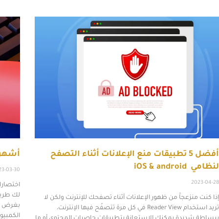
أفضل 5 تطبيقات منع الإعلانات أثناء التصفح
أشهر 
لنظامي iOS & android
23-03-30
2023-04-28
اختصارا
لك طريق
إذا كنت منزعجاََ من ظهور الإعلانات أثناء تصفحك للإنترنت ولكن لا
بغرض تو
تريد استخدام Reader View في كل مرة تتصفّح فيها الإنترنت،
الكمبيوت
ببساطة شديدة يمكنك الاستعانة بتطبيقات حاصرات المحتوى أو ما