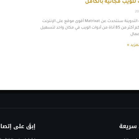
للويب مجانية بالكامل
20
في هذه التدوينة سنتحدث عن Matrixat أقوى موقع على الإنترنت
يجمع لكم أكثر من 85 آداة من أدوات الويب في مكان واحد لتسهيل
اعمال
مزيد »
 سريعة
إبقَ على إتصا