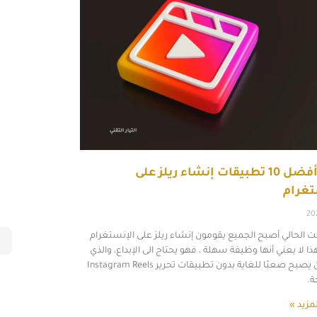
إليك أفضل 10 تطبيقات إنشاء ريلز على
تغرام
20
ت الحالي أصبح الجميع يقومون إنشاء ريلز على الإنستغرام
هذا لا يعني أنها وظيفة سهلة ، فهو يحتاج الى الإبداع، والذي
يمكن أن يصبح صعبًا للغاية بدون تطبيقات تحرير Instagram Reels
.
مزيد »