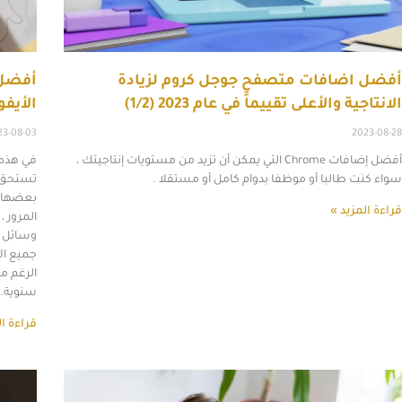
أفضل اضافات متصفح جوجل كروم لزيادة
أفضل 
الانتاجية والأعلى تقييماََ في عام 2023 (1/2)
الأيفو
23-08-03
2023-08-28
أفضل إضافات Chrome التي يمكن أن تزيد من مستويات إنتاجيتك ،
سواء كنت طالبا أو موظفا بدوام كامل أو مستقلا .
تستحق ا
بعضها م
قراءة المزيد »
المرور 
وسائل ال
جميع ال
الرغم م
سنوية.
قراءة ال