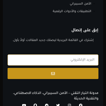
الأمن السيبراني
التطبيقات والأدوات الرقمية
إبقَ على إتصال
إشترك في القائمة البريدية ليصلك جديد المقالات أولاََ بأول.
Email
Submit
مدونة التيار التقني – الأمن السيبراني، الذكاء الاصطناعي،
والتقنية الحديثة
Y
S
T
T
I
F