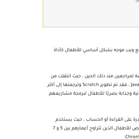
قع ويب موجه بشكل أساسي للأطفال كأداة
 في عام 2007. وقد خضعت المنصة لمراجعين منذ ذلك الحين ، حيث انتقلت من
لغة البرمجة Squeak من خلال ActionScript إلى أحدث إصدار من JavaScript ، فقد تم تطوير Scratch وترجمتها إلى أكثر
جانية وجذابة بصريًا للأطفال لبرمجة مشاريعهم
 دون القدرة على القراءة أو الحساب ، حيث يستخدم
ScratchJr أكثر من عشرة ملايين فرد في جميع أنحاء العالم ، وهو مخصص للأطفال الذين تتراوح أعمارهم بين 5 و 7