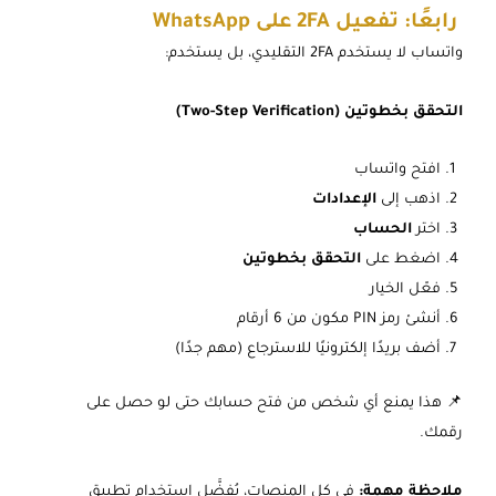
رابعًا: تفعيل 2FA على WhatsApp
واتساب لا يستخدم 2FA التقليدي، بل يستخدم:
التحقق بخطوتين (Two-Step Verification)
افتح واتساب
اذهب إلى
الإعدادات
اختر
الحساب
اضغط على
التحقق بخطوتين
فعّل الخيار
أنشئ رمز PIN مكون من 6 أرقام
أضف بريدًا إلكترونيًا للاسترجاع (مهم جدًا)
📌 هذا يمنع أي شخص من فتح حسابك حتى لو حصل على
رقمك.
ملاحظة مهمة:
في كل المنصات، يُفضَّل استخدام تطبيق