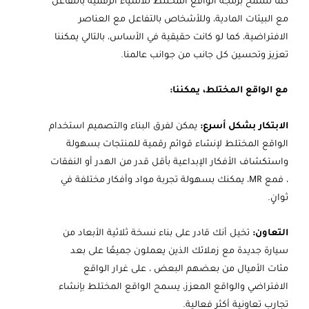
كما تسمح برمجة الواقع المختلط للأشياء الرقمية بالتفاعل
مع البيئات المادية، وللأشخاص بالتفاعل مع العناصر
الافتراضية، كما لو كانت حقيقية في الأساس، بالتالي يمكننا
تعزيز وتحسين كل جانب من جوانب عالمنا.
مع الواقع المختلط، يمكننا:
الابتكار بشكل أسرع:
يمكن لفرق البناء والتصميم استخدام
الواقع المختلط لإنشاء قوائم رقمية للمنتجات بسهولة
واستكشاف الأفكار الإبداعية بأقل قدر من الهدر أو النفقات
، فمع MR، يمكنك بسهولة تجربة مواد وأفكار مختلفة في
ثوانٍ.
التعاون:
تخيل أنك قادر على بناء نسخة ثلاثية الأبعاد من
سيارة جديدة مع زملائك الذين يعملون جميعًا على بعد
مئات الأميال من بعضهم البعض ، على غرار الواقع
الافتراضي والواقع المعزز، يسمح الواقع المختلط بإنشاء
تجارب تعاونية أكثر فعالية.