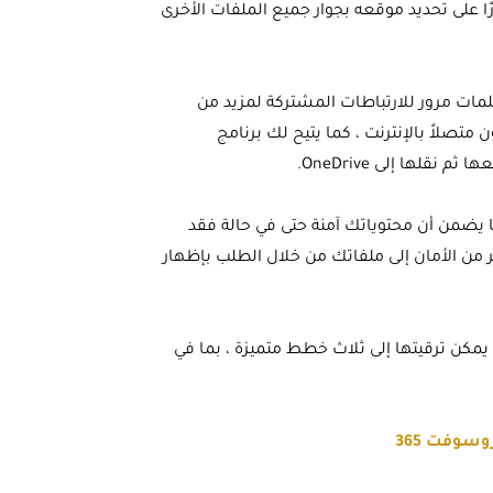
 على تحديد موقعه بجوار جميع الملفات الأخرى
إنشاء كلمات مرور للارتباطات المشتركة لمزيد من
تصلاً بالإنترنت ، كما يتيح لك برنامج
ياطيًا تلقائيًا ، مما يضمن أن محتوياتك آمنة حتى في حالة فقد
تضيف ميزة تسمى “Personal Vault” مستوى آخر من الأمان إلى ملفاتك من خلال الطلب بإظهار
ي هذا طبقة تخزين سحابية مجانية تبلغ 5 جيجابايت يمكن ترقيتها إلى ثلاث خطط متميزة ، بما في
سوفت 365