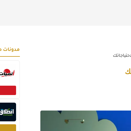
مدونات ص
حتياجاتك
ك