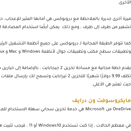
الأخرى.
ميزة أخرى جديرة بالملاحظة مع دروبوكس هي أمانها المثير للإعجاب، حي
تشفير من طرف إلى طرف ، ومع ذلك يمكن أيضًا استخدام المصادقة الثنائية (2FA) لحماية الحسابات عبر ا
كما تتوفر الطبقة المجانية لـ دروبوكس على جميع أنظمة التشغيل الر
وتطبيقات سطح مكتب وتطبيقات جوال لأنظمة Windows و Mac و Linux و iOS و Android.
حيث تعتبر هي الأغلى.
مايكروسوفت ون درايف
OneDrive من Microsoft هي خدمة تخزين سحابي سهلة الاستخدام للمستخدمين الذين يتعاملون مع الملفات الكبيرة.