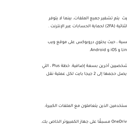
ث يتم تشفير جميع الملفات، بينما لا يتوفر
لإنترنت .
ئيسية ، حيث يحتوي دروبوكس على موقع ويب
يقدم خطة مجانية مع مساحة تخزين 2 جيجابايت ، بالإضافة إلى خيارين شخصيين آخرين بسعة إضافية. خطة Plus ، التي
تكلف 9.99 دولارًا شهريًا للتخزين 2 تيرابايت وتسمح لك بإرسال ملفات يصل حجمها إلى 2 جيجا بايت لكل عملية نقل
في معظم الحالات ، إذا كنت تستخدم Windows10 أو 11 ، فيجب تثبيت OneDrive مسبقًا على جهاز الكمبيوتر الخاص بك.