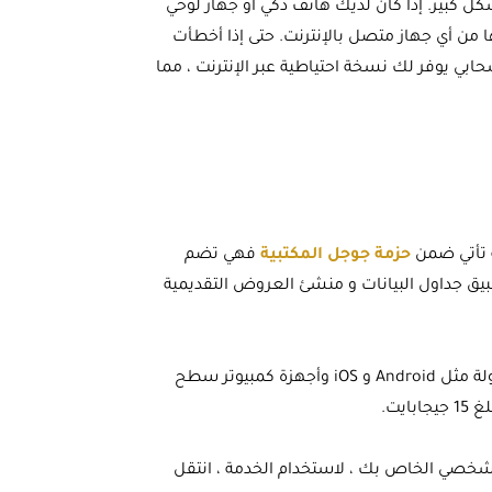
 كبير. إذا كان لديك هاتف ذكي أو جهاز لوحي
ا من أي جهاز متصل بالإنترنت. حتى إذا أخطأت
بي يوفر لك نسخة احتياطية عبر الإنترنت ، مما
حزمة جوجل المكتبية
فهي تضم
يق جداول البيانات و منشئ العروض التقديمية
ما يميز منتجات جوجل أنه يمكن استخدامها على كل من الأجهزة المحمولة مثل Android و iOS وأجهزة كمبيوتر سطح
خصي الخاص بك ، لاستخدام الخدمة ، انتقل