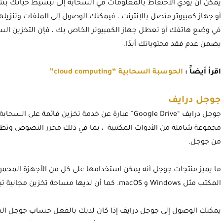
يمكن أن يؤدي الاحتفاظ بالمعلومات في السحابة إلى تبسيط حياتك بشكل
أو جهاز كمبيوتر متصل بالإنترنت ، فيمكنك الوصول إلى الملفات وتنزيله
في وضع هاتفك أو تعطل جهاز الكمبيوتر الخاص بك ، فإن التخزين السحا
يضمن عدم فقد محتوياتك أبدًا.
اقرأ أيضاََ :
الحوسبة السحابية “cloud computing”
جوجل درايف
جوجل درايف “Google Drive” عبارة عن خدمة تخزين قائمة على السحابة تأتي ضمن
مجموعة شاملة من الأدوات المكتبية ، بما في ذلك محرر النصوص وتطب
من جوجل.
المكتب مثل Windows و macOS. كما أن لديها مساحة تخزين مجانية تبلغ 15 جيجابايت.
يمكنك الوصول إلى جوجل درايف إذا كان لديك بالفعل حساب جوجل الش