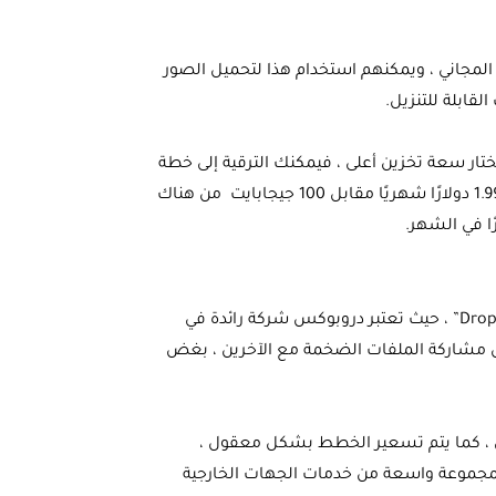
ن التخزين السحابي المجاني ، ويمكنهم استخدام هذا لتحميل الصور
قابلة للتنزيل.
تار سعة تخزين أعلى ، فيمكنك الترقية إلى خطة
تخزين أكبر في أي وقت. تبدأ الخطط المدفوعة في Google One بسعر 1.99 دولارًا شهريًا مقابل 100 جيجابايت من هناك
خيار التخزين السحابي القوي والذي يمتلك شعبية كبيرة دروبوكس”Dropbox” ، حيث تعتبر دروبوكس شركة رائدة في
ل مشاركة الملفات الضخمة مع الآخرين ، بغض
صي ، كما يتم تسعير الخطط بشكل معقول ،
 بمجموعة واسعة من خدمات الجهات الخارجية