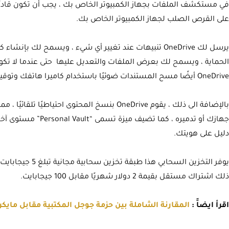
في مستكشف الملفات بجهاز الكمبيوتر الخاص بك ، يجب أن تكون قادرًا
على القرص الصلب لجهاز الكمبيوتر الخاص بك.
يرسل لك OneDrive تنبيهات عند تغيير أي شيء ، ويسمح لك ب
الحماية ، ويسمح لك بعرض الملفات والتعديل عليها حتى عندما لا تكون م
OneDrive أيضًا مسح المستندات ضوئيًا باستخدام كاميرا هاتفك وتوقيعها ثم نقلها إلى OneDrive.
بالإضافة الى ذلك ، يقوم OneDrive بنسخ المحتوى احت
جهازك أو تدميره ، كما 
دليل على هويتك.
يوفر التخزين السحاب
ذلك اشتراك مستقل بقيمة 2 دولار شهريًا مقابل 100 جيجابايت.
اقرأ ايضاََ :
المقارنة الشاملة بين حزمة جوجل المكتبية مقابل مايكرو