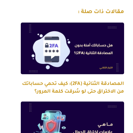
مقالات ذات صلة :
المصادقة الثنائية (2FA): كيف تحمي حساباتك
من الاختراق حتى لو سُرقت كلمة المرور؟