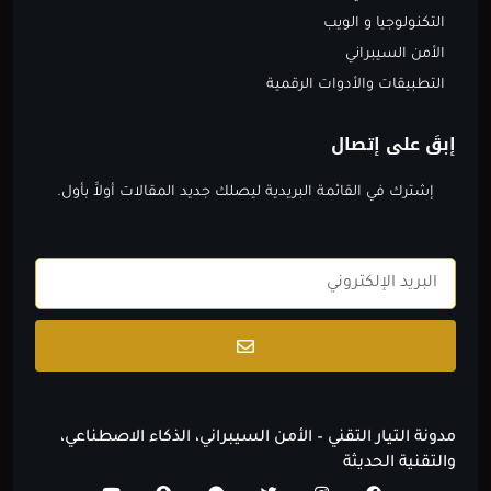
التكنولوجيا و الويب
الأمن السيبراني
التطبيقات والأدوات الرقمية
إبقَ على إتصال
إشترك في القائمة البريدية ليصلك جديد المقالات أولاََ بأول.
Email
Submit
مدونة التيار التقني – الأمن السيبراني، الذكاء الاصطناعي،
والتقنية الحديثة
Y
S
T
T
I
F