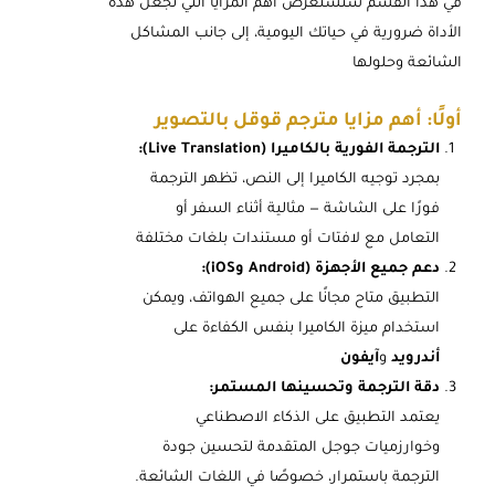
في هذا القسم سنستعرض أهم المزايا التي تجعل هذه
الأداة ضرورية في حياتك اليومية، إلى جانب المشاكل
الشائعة وحلولها
أولًا: أهم مزايا مترجم قوقل بالتصوير
الترجمة الفورية بالكاميرا (Live Translation):
بمجرد توجيه الكاميرا إلى النص، تظهر الترجمة
فورًا على الشاشة — مثالية أثناء السفر أو
التعامل مع لافتات أو مستندات بلغات مختلفة
دعم جميع الأجهزة (Android وiOS):
التطبيق متاح مجانًا على جميع الهواتف، ويمكن
استخدام ميزة الكاميرا بنفس الكفاءة على
أندرويد
و
آيفون
دقة الترجمة وتحسينها المستمر:
يعتمد التطبيق على الذكاء الاصطناعي
وخوارزميات جوجل المتقدمة لتحسين جودة
الترجمة باستمرار، خصوصًا في اللغات الشائعة.