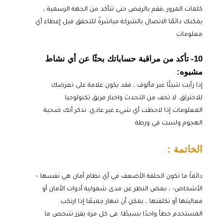
كلمات المرور ،فقم بالرفض حتى تتأكد من الجهة الرسمية ،
يمكنك دائمًا الاتصال بالشركة مباشرةً للتحقق قبل إعطاء أي
معلومات
10-
تأكد من مراقبة حساباتك بحثًا عن أي نشاط
مشبوه:
إذا رأيت شيئًا غير مألوف ، فقد يكون علامة على تعرضك
للاختراق. لا تخف من التحدث واخبار فريق تكنولوجيا
المعلومات إذا لاحظت أي شيء غير عادي. تذكر أنك ضحية
الهجوم ولست في ورطة
الخاتمة :
دائماََ ما تكون الحلقة الأضعف في أي نظام أمان هي نفسها –
الأشخاص- ، بغض النظر عن مدى شمولية أدوات الأمان أو
فعاليتها أو تكلفتها ، يمكن أن تنهار جميعًا إذا ارتكب
المستخدم خطأ واحدًا بسيطًا. في كل مرة يقرر شخص ما