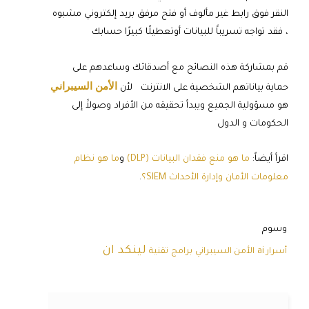
النقر فوق رابط غير مألوف أو فتح مرفق بريد إلكتروني مشبوه
، فقد تواجه تسريباََ للبيانات أوتعطيلًا كبيرًا حسابك
قم بمشاركة هذه النصائح مع أصدقائك وساعدهم على
الأمن السيبراني
حماية بياناتهم الشخصية على الانترنت لأن
هو مسؤولية الجميع ويبدأ تحقيقه من الأفراد وصولاََ إلى
الحكومات و الدول
اقرأ أيضاً:
ما هو منع فقدان البيانات (DLP)
و
ما هو نظام
معلومات الأمان وإدارة الأحداث SIEM؟
.
وسوم
لينكد ان
أسرار ai
الأمن السيبراني
برامج
تقنية