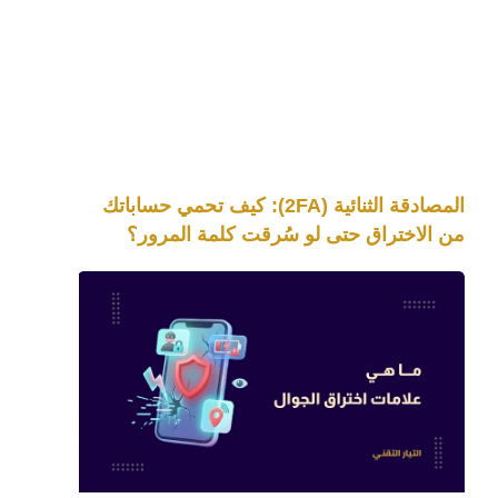
المصادقة الثنائية (2FA): كيف تحمي حساباتك
من الاختراق حتى لو سُرقت كلمة المرور؟