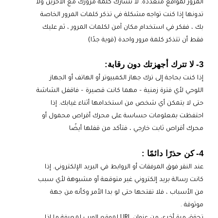
المرور لمواقع متعددة. لا تشارك كلمة مرورك مع الآخرين ولا
تدونها إذا كنت تواجه مشكلة في تذكر كلمات المرور الخاصة
بك ، ففكر في استخدام مكان آمن لكلمات المرور ، ثم عليك
فقط أن تتذكر كلمة مرور واحدة (قوية جدًا)
3-
لا تترك أجهزتك دون رقابة:
إذا كنت بحاجة إلى ترك جهاز الكمبيوتر أو الهاتف أو الجهاز
اللوحي لأي فترة زمنية – مهما كانت قصيرة – فاقفل الشاشة
حتى لا يتمكن أي شخص من استخدامها أثناء غيابك. إذا
احتفظت بمعلومات حساسة على محرك أقراص محمول أو
محرك أقراص ثابت خارجي ، فتأكد من قفلها أيضًا
4-
كن حذرًا دائمًا :
عند النقر فوق المرفقات أو الروابط في البريد الإلكتروني. إذا
كانت رسالة بريد إلكتروني غير متوقعة أو مشبوهة لأي سبب
من الأسباب ، فلا تفتحها حتى لو بدا الأمر وكأنه من جهة
موثوقة .
تحقق مرة أخرى من عنوان URL لموقع الويب لمعرفة ما إذا