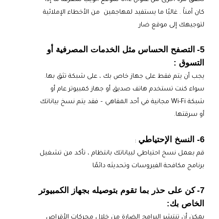
كان آمناََ . غالبًا ما يستفيد لمهاجمين من الأخطاء الإملائية
لتوجيهك إلى موقع ضار
5-
التصفح الحساس مثل الخدمات المصرفية أو
التسوق :
يجب أن يتم فقط على جهاز خاص بك ، على شبكة تثق بها.
سواء كنت تستخدم هاتف صديق أو جهاز كمبيوتر عام أو
شبكة Wi-Fi مجانية في أحد المقاهي – فقد يتم نسخ بياناتك
أو سرقتها.
6- النسخ الإحتياطي
:
قم بعمل نسخ احتياطي لبياناتك بانتظام ، تأكد من تشغيل
برنامج مكافحة الفيروسات وتحديثه دائمًا
7-
كن على حذر بما تقوم بتوصيله بجهاز الكمبيوتر
الخاص بك:
يمكن أن تنتشر البرامج الضارة من خلال محركات الأقراص