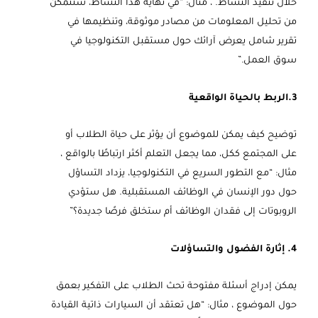
خلال تنفيذ النشاط. ، مثال: “في نهاية هذا النشاط، ستتمكن
من تحليل المعلومات من مصادر موثوقة، وتنظيمها في
تقرير شامل يعرض آرائك حول مستقبل التكنولوجيا في
سوق العمل.”
3.الربط بالحياة الواقعية
توضيح كيف يمكن للموضوع أن يؤثر على حياة الطلاب أو
على المجتمع ككل، مما يجعل التعلم أكثر ارتباطًا بالواقع ،
مثال: “مع التطور السريع في التكنولوجيا، يزداد التساؤل
حول دور الإنسان في الوظائف المستقبلية. هل ستؤدي
الروبوتات إلى فقدان الوظائف أم ستخلق فرصًا جديدة؟”
4. إثارة الفضول والتساؤلات
يمكن إدراج أسئلة مفتوحة تحث الطلاب على التفكير بعمق
حول الموضوع ، مثال: “هل تعتقد أن السيارات ذاتية القيادة