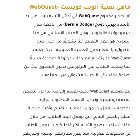
ماهي تقنية الويب كويست -WebQuest
تم تطوير مفهوم
WebQuest
في أوائل التسعينيات على يد
الأستاذ
بيرني دودج (Bernie Dodge)
من جامعة سان
دييغو بولاية كاليفورنيا، وكان الهدف الأساسي من هذا
النموذج هو جعل التعليم أكثر تشويقًا من خلال دمج
التكنولوجيا بفعالية في العملية التعليمية ، حيث يعتمد
WebQuest على تقديم معلومات موثوقة ومحددة مسبقًا،
مما يساعد الطلاب على التركيز على تحليل المحتوى بدلاً من
إضاعة الوقت في البحث العشوائي عن المعلومات.
يتم تصميم WebQuest بحيث يقسم إلى عدة مراحل، تتضمن
مقدمة توضيحية، وتحديد المهمة المطلوب إنجازها،
وخطوات العمل، والموارد، ومعايير التقييم، وأخيرًا خلاصة
تنظم وتلخص النتائج التي توصل إليها الطلاب. من خلال
هذا الأسلوب، يصبح التعلم أكثر فاعلية حيث يعمل الطلاب
في مجموعات تعاونية، مما يعزز مهاراتهم البحثية، وقدرتهم