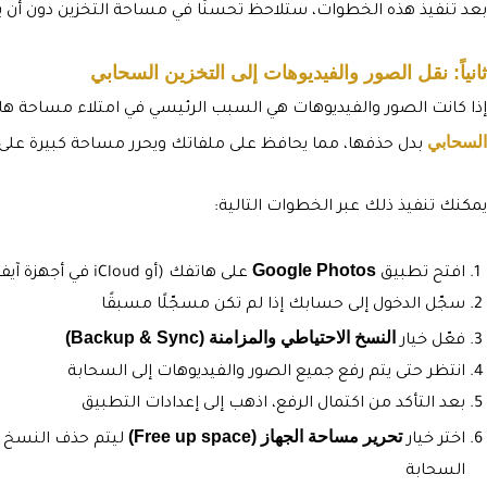
بعد تنفيذ هذه الخطوات، ستلاحظ تحسنًا في مساحة التخزين دون أ
ثانياً: نقل الصور والفيديوهات إلى التخزين السحابي
إذا كانت الصور والفيديوهات هي السبب الرئيسي في امتلاء مساحة ها
السحابي
بدل حذفها، مما يحافظ على ملفاتك ويحرر مساحة كبيرة عل
يمكنك تنفيذ ذلك عبر الخطوات التالية:
Google Photos
افتح تطبيق
على هاتفك (أو iCloud في أجهزة آيفون)
سجّل الدخول إلى حسابك إذا لم تكن مسجّلًا مسبقًا
النسخ الاحتياطي والمزامنة (Backup & Sync)
فعّل خيار
انتظر حتى يتم رفع جميع الصور والفيديوهات إلى السحابة
بعد التأكد من اكتمال الرفع، اذهب إلى إعدادات التطبيق
تحرير مساحة الجهاز (Free up space)
اختر خيار
ليتم حذف النسخ ا
السحابة