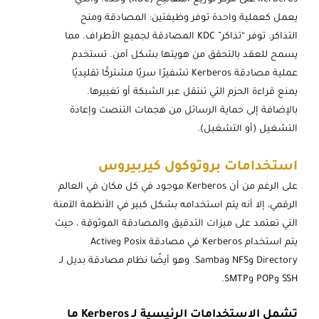
Kerberos على مركز توزيع المفاتيح (KDC) وحده. والذي
يعمل كعملية واحدة توفر وظيفتين: المصادقة ومنح
التذاكر. توفر “تذاكر” KDC المصادقة لجميع الأطراف. مما
يسمح للعقد بالتحقق من هويتها بشكل آمن. تستخدم
عملية مصادقة Kerberos تشفيرًا سريًا مشتركًا تقليديًا
يمنع قراءة الحزم التي تنتقل عبر الشبكة أو تغييرها.
بالإضافة إلى حماية الرسائل من هجمات التنصت وإعادة
التشغيل (أو التشغيل).
استخدامات بروتوكول كيربيروس
على الرغم من أن Kerberos موجود في كل مكان في العالم
الرقمي، إلا أنه يتم استخدامه بشكل كبير في الأنظمة الآمنة
التي تعتمد على ميزات التدقيق والمصادقة الموثوقة ، حيث
يتم استخدام Kerberos في مصادقة Posix وActive
Directory وNFS وSamba. وهو أيضًا نظام مصادقة بديل لـ
SSH وPOP وSMTP.
تشمل الاستخدامات الرئيسية لـ Kerberos ما