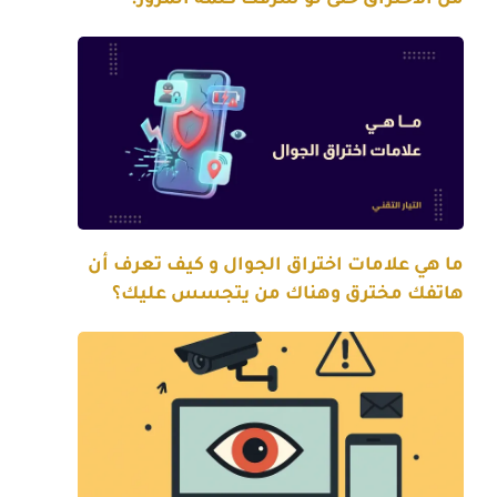
ما هي علامات اختراق الجوال و كيف تعرف أن
هاتفك مخترق وهناك من يتجسس عليك؟