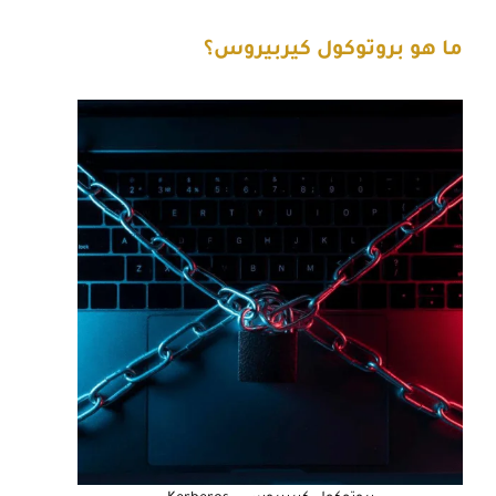
ما هو بروتوكول كيربيروس؟