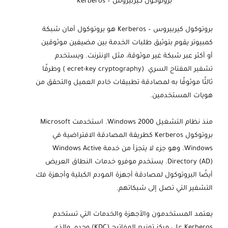
بروتوكول كيربيروس – Kerberos
بروتوكول كيربيروس – Kerberos هو بروتوكول أمان شبكة
كمبيوتر يقوم بتوثيق طلبات الخدمة بين مضيفين موثوقين
أو أكثر عبر شبكة غير موثوقة، مثل الإنترنت. ويستخدم
تشفير المفتاح السري (ecret-key cryptography ) وطرفًا
ثالثًا موثوقًا به لمصادقة تطبيقات خادم العميل والتحقق من
هويات المستخدمين.
منذ نظام التشغيل Windows 2000. استخدمت Microsoft
بروتوكول Kerberos كطريقة المصادقة الافتراضية في
Windows. وهو جزء لا يتجزأ من خدمة Windows Active
Directory (AD). يستخدم موفرو خدمات النطاق العريض
أيضًا البروتوكول لمصادقة أجهزة المودم الكبلية وأجهزة فك
التشفير التي تصل إلى شبكاتهم.
يعتمد المستخدمون والأجهزة والخدمات التي تستخدم