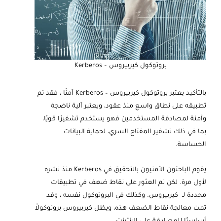
بروتوكول كيربيروس – Kerberos
بالتأكيد يعتبر بروتوكول كيربيروس – Kerberos آمنًا ، فقد تم
تطبيقه على نطاق واسع منذ عقود، ويعتبر آلية ناضجة
وآمنة لمصادقة المستخدمين فهو يستخدم تشفيرًا قويًا،
بما في ذلك تشفير المفتاح السري، لحماية البيانات
الحساسة.
يقوم الباحثون الأمنيون بالتحقيق في Kerberos منذ نشره
لأول مرة. لكن تم العثور على نقاط ضعف في تطبيقات
محددة لـ كيربيروس. وكذلك في البروتوكول نفسه ، وقد
تمت معالجة نقاط الضعف هذه، ويظل كيربيروس بروتوكولاََ