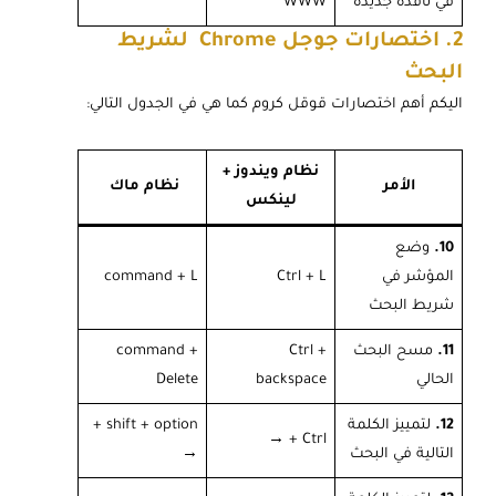
في نافذة جديدة
WWW
2. اختصارات جوجل Chrome لشريط
البحث
اليكم أهم اختصارات قوقل كروم كما هي في الجدول التالي:
نظام ويندوز +
الأمر
نظام ماك
لينكس
10.
وضع
المؤشر في
Ctrl + L
command + L
شريط البحث
11.
مسح البحث
Ctrl +
command +
الحالي
backspace
Delete
12.
لتمييز الكلمة
shift + option +
→
Ctrl +
التالية في البحث
→