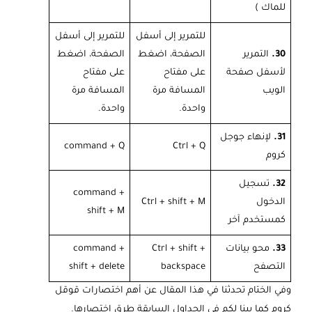
للماك )
للتمرير إلى أسفل
للتمرير إلى أسفل
30.
التمرير
الصفحة، اضغط
الصفحة، اضغط
لأسفل صفحة
على مفتاح
على مفتاح
الويب
المسافة مرة
المسافة مرة
واحدة.
واحدة.
31.
لإنهاء جوجل
command + Q
Ctrl + Q
كروم
32.
تسجيل
command +
الدخول
Ctrl + shift + M
shift + M
كمستخدم آخر
33.
محو بيانات
Ctrl + shift +
command +
التصفح
backspace
shift + delete
وفي الختام تحدثنا في هذا المقال عن أهم اختصارات قوقل
كروم كما بينا لكم في الجداول السابقة طرق إختصارها.