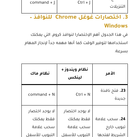
command + J
Ctrl + J
التنزيلات
3. اختصارات غوغل Chrome للنوافذ –
Windows
في هذا الجدول أهم الإختصارا لنوافذ كروم، التي يمكنك
استخدامها لتوفير الوقت كما أنها مهمه جداً لإنجاز المهام
بسرعة:
نظام ويندوز +
الأمر
نظام ماك
لينكس
23.
فتح نافذة
command + N
Ctrl + N
جديدة
لا يوجد اختصار
لا يوجد اختصار
24.
سحب علامة
فقط يمكنك
فقط يمكنك
تبويب خارج
سحب علامة
سحب علامة
الشريط لفتحها
التبويب للأسفل
التبويب للأسفل