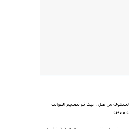
ة ذاتية احترافية وخطاب تقديم “cover letter” بهذه السهولة من قبل ، حيث تم تصميم القوالب
ة ممكنة