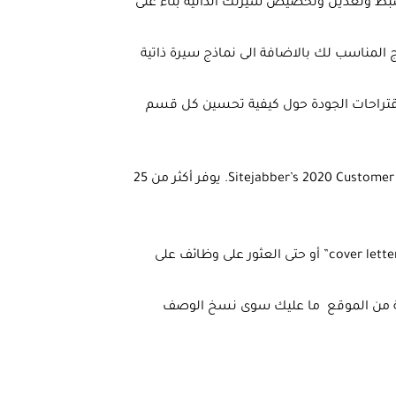
ط وتعديل وتخصيص سيرتك الذاتية بناءً على
 تتقدم لها ، فإن Novorésumé لديها النموذج المناسب لك بالاضافة الى نماذج سيرة ذاتية
قتراحات الجودة حول كيفية تحسين كل قسم
هو موقع منشئ سيرة ذاتية عبر الإنترنت فاز بجائزة Sitejabber’s 2020 Customer Choice. يوفر أكثر من 25
يمكنك استخدام لوحة التحكم لإنشاء سيرتك ذاتية أو خطاب التغطية “cover letter” أو حتى العثور على وظائف على
فة من الموقع ما عليك سوى نسخ الوصف