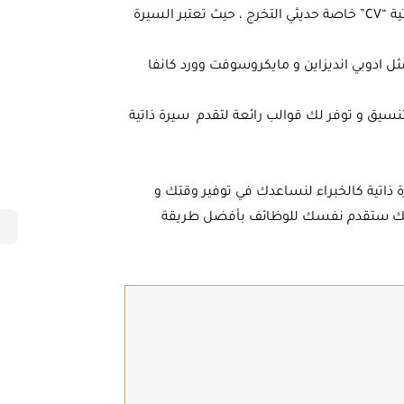
في بعض الأحيان يجد كثيرا من الأشخاص صعوبة في كتابة السيرة الذاتية “CV” خاصة حديثي التخرج ، حيث تعتبر السيرة
ثل ادوبي انديزاين و مايكروسوفت وورد كانفا
نسيق و توفر لك قوالب رائعة لتقدم سيرة ذاتية
يث عن أفضل 10 مواقع لإنشاء سيرة ذاتية كالخبراء لنساعدك في توفير وقتك و
ن أنك ستقدم نفسك للوظائف بأفضل طريقة