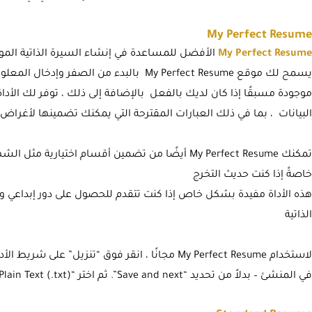
My Perfect Resume
My Perfect Resume
الأفضل للمساعدة في إنشاء السيرة الذاتية الم
يسمح لك موقع My Perfect Resume بالبدء من الص
موجودة مسبقًا إذا كان لديك بالفعل بالإضافة إلى ذلك ، توفر لك الأداة
البيانات ، بما في ذلك العبارات المقترحة التي يمكنك تضمينها لأغرا
تمكنك My Perfect Resume أيضًا من تضمين أقسام اختيارية
خاصةً إذا كنت حديث التخرج
هذه الأداة مفيدة بشكل خاص إذا كنت تتقدم للحصول على دور إبداعي و
الذاتية
لاستخدام My Perfect Resume مجانًا ، انقر فوق “تنزي
في المنشئ – بدلاً من تحديد “Save and next”. ثم اختر “Plain Text (.txt)” لتنزيل سيرتك الذاتية مجانًا.