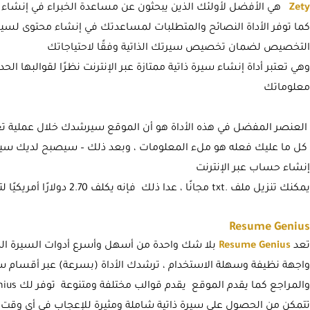
Zety
هي الأفضل لأولئك الذين يبحثون عن مساعدة الخبراء في إنشاء س
كما توفر الأداة النصائح والمتطلبات لمساعدتك في إنشاء محتوى لسير
التخصيص لضمان تخصيص سيرتك الذاتية وفقًا لاحتياجاتك
وهي تعتبر أداة إنشاء سيرة ذاتية ممتازة عبر الإنترنت نظرًا لقوالبها ال
معلوماتك
العنصر المفضل في هذه الأداة هو أن الموقع سيرشدك خلال عملية تعب
كل ما عليك فعله هو ملء المعلومات ، وبعد ذلك – سيصبح لديك سيرة ذا
إنشاء حساب عبر الإنترنت
يمكنك تنزيل ملف .txt مجانًا ، عدا ذلك فإنه يكلف 2.70 دولارًا أمريكيًا لتنسيق ملف مختلف
Resume Genius
تعد
Resume Genius
بلا شك واحدة من أسهل وأسرع أدوات السيرة الذات
واجهة نظيفة وسهلة الاستخدام ، ترشدك الأداة (بسرعة) عبر أقسام سير
تتمكن من الحصول على سيرة ذاتية شاملة ومثيرة للإعجاب في أي وقت 