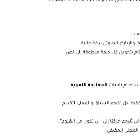
تقدمة التي تتجاوز الترجمة التقليدية. لفهمها
وب
، والإيقاع الصوتي بدقة عالية
نظام بتحويل كل كلمة منطوقة إلى نص
استخدام تقنيات
المعالجة اللغوية
ًا فقط، بل تفهم السياق والمعنى لتقديم
ل عملي: جملة إسبانية بها تعبير عامي مثل “estar en las nubes” لن تُترجم حرفيًا إلى “أن تكون في الغيوم”،
 المعنى الحقيقي