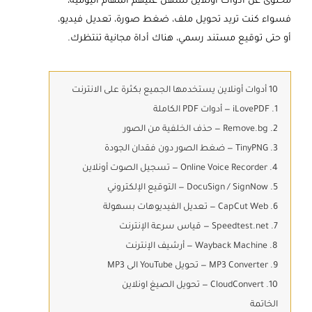
محتوى عن أدوات أونلاين تسهّل عليهم المهام اليومية،
فسواء كنت تريد تحويل ملف، ضغط صورة، تعديل فيديو،
أو حتى توقيع مستند رسمي، هناك أداة مجانية تنتظرك.
10 أدوات أونلاين يستخدمها الجميع بكثرة على الانترنت
1. iLovePDF — أدوات PDF الكاملة
2. Remove.bg — حذف الخلفية من الصور
3. TinyPNG — ضغط الصور دون فقدان الجودة
4. Online Voice Recorder — تسجيل الصوت أونلاين
5. DocuSign / SignNow — التوقيع الإلكتروني
6. CapCut Web — تعديل الفيديوهات بسهولة
7. Speedtest.net — قياس سرعة الإنترنت
8. Wayback Machine — أرشيف الإنترنت
9. MP3 Converter — تحويل YouTube الى MP3
10. CloudConvert — تحويل الصيغ اونلاين
الخاتمة