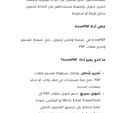
للمستخدمين الذين يبحثون عن أدوات موثوقة وسهلة
لتحرير، تحويل، وضغط مستنداتهم دون الحاجة لتحميل
برامج ثقيلة أو مدفوعة
ماهي أداة iLovePDF
iLovePDF هي
منصة أونلاين لتحويل، دمج، ضغط، تقسيم،
وتحرير ملفات PDF
ما الذي يميز آداة iLovePDF؟
تحرير شامل
: يمكنك بسهولة تقسيم ملفات
PDF، دمج عدة مستندات في ملف واحد، أو حذف
صفحات محددة.
تحويل سريع
: تدعم تحويل ملفات PDF إلى
Word، Excel، PowerPoint أو العكس، بجودة
عالية تحافظ على تنسيق المحتوى الأصلي.