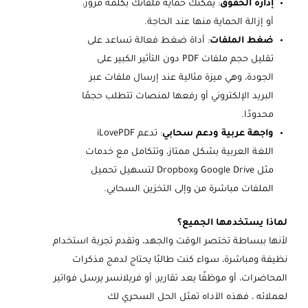
إدارة الحقوق
: يمكنك حماية ملفاتك بكلمة مرور،
أو إزالة الحماية منها عند الحاجة.
ضغط الملفات
: أداة ضغط فعالة تساعد على
تقليل حجم ملفات PDF دون التأثير الكبير على
الجودة، وهي ميزة مثالية عند إرسال ملفات عبر
البريد الإلكتروني أو رفعها لمنصات تتطلب حجمًا
محدودًا.
واجهة عربية ودعم سحابي
: تدعم iLovePDF
اللغة العربية بشكل ممتاز، وتتكامل مع خدمات
مثل Google Drive وDropbox لتسهيل تحميل
الملفات مباشرة من وإلى التخزين السحابي.
لماذا يستخدمها الجميع؟
لأنها ببساطة تختصر الوقت والجهد، وتقدم تجربة استخدام
نظيفة ومباشرة، سواء كنت طالبًا يحتاج لدمج مذكرات
المحاضرات، أو موظفًا يعد تقارير، أو فريلانسر يرسل فواتير
لعملائه ، فهذه الآداه تمثل الحل السحري لك