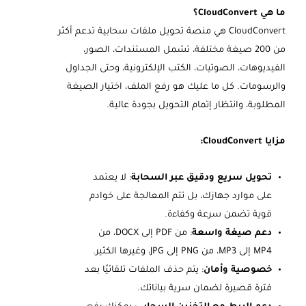
ما هي CloudConvert؟
CloudConvert هي منصة تحويل ملفات سحابية تدعم أكثر
من 200 صيغة مختلفة، تشمل المستندات، الصور،
الفيديوهات، الصوتيات، الكتب الإلكترونية، وحتى الجداول
والرسومات. كل ما عليك هو رفع الملف، اختيار الصيغة
المطلوبة، وانتظار إتمام التحويل بجودة عالية.
مزايا CloudConvert:
تحويل سريع ودقيق عبر السحابة
: لا يعتمد
على موارد جهازك، بل تتم المعالجة على خوادم
قوية تضمن سرعة وكفاءة.
دعم صيغة واسعة
: من PDF إلى DOCX، من
MP4 إلى MP3، من PNG إلى JPG، وغيرها الكثير.
خصوصية وأمان
: يتم حذف الملفات تلقائيًا بعد
فترة قصيرة لضمان سرية بياناتك.