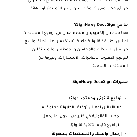
هذا المشهد بالكامل، ووفرت حلاً ذكيًا للتوقيع الإلكتروني
من أي مكان وفي أي وقت، سواء عبر الكمبيوتر أو الهاتف.
ما هي DocuSign وSignNow؟
هما منصتان إلكترونيتان متخصصتان في توقيع المستندات
أونلاين بطريقة قانونية وآمنة، تستخدمان على نطاق واسع
من قبل الشركات والمحامين والموظفين والمستقلين
لتوقيع العقود، الاتفاقيات، الاستمارات، وغيرها من
المستندات المهمة.
مميزات DocuSign وSignNow:
توقيع قانوني ومعتمد دوليًا
كلا الأداتين توفران توقيعًا إلكترونيًا معتمدًا من
الجهات القانونية في كثير من الدول، ما يجعل
التواقيع قابلة للتنفيذ قانونيًا.
إرسال واستلام المستندات بسهولة