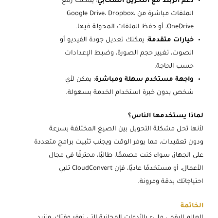
دعم الربط مع التخزين السحابي
: يمكنك رفع
الملفات مباشرة من Google Drive، Dropbox،
OneDrive، أو حفظ الملفات المحولة فيها.
خيارات متقدمة
: يمكنك تعديل جودة الفيديو أو
الصوت، تغيير حجم الصورة، وضبط الإعدادات
حسب الحاجة.
واجهة مستخدم سهلة ومباشرة
: يمكن لأي
شخص بدون خبرة استخدام الخدمة بسهولة.
لماذا يستخدمها الناس؟
لأنها تحل مشكلة التحويل بين الصيغ المختلفة بسرعة
ودون تعقيدات، مما يوفر الوقت ويجنب تثبيت برامج متعددة
على الجهاز، سواء كنت مصممًا، طالبًا، محترفًا في مجال
الأعمال، أو مستخدمًا عاديًا، فإن CloudConvert تلبي
احتياجاتك بدقة ومرونة.
الخاتمة
العالم الرقمي مليء بالأدوات المجانية التي توفر وقتك، وتزيد