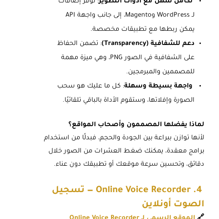
تكامل سهل مع أدوات التطوير
: توفر إضافات
لـ WordPress وMagento، إلى جانب واجهة API
يمكن ربطها مع تطبيقات مخصصة.
دعم للشفافية (Transparency)
: تضمن الحفاظ
على الشفافية في الصور PNG، وهي ميزة مهمة
للمصممين والمبرمجين.
واجهة بسيطة وسهلة
: كل ما عليك هو سحب
الصورة وإفلاتها، وستقوم الأداة بالباقي تلقائيًا.
لماذا يفضلها المصممون وأصحاب المواقع؟
لأنها توازن ببراعة بين الجودة والحجم، فبدلًا من استخدام
برامج معقدة، يمكنك ضغط العشرات من الصور خلال
دقائق، وتحسين سرعة موقعك أو تطبيقك دون عناء.
4. Online Voice Recorder — تسجيل
الصوت أونلاين
🔗
الموقع الرسمي لـ Online Voice Recorder