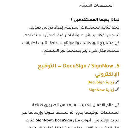
المتصفحات الحديثة.
لماذا يحبها المستخدمين ؟
لأنها مثالية للتسجيلات السريعة: إعداد دروس صوتية،
تسجيل أفكار، رسائل صوتية احترافية، أو حتى لاستخدامها
في مشاريع البودكاست والمونتاج، لا حاجة لتثبيت تطبيقات
ضخمة، فكل شيء يتم بسلاسة عبر المتصفح.
5. DocuSign / SignNow — التوقيع
الإلكتروني
🔗
زيارة DocuSign
🔗
زيارة SignNow
في عالم الأعمال الحديث، لم يعد من الضروري طباعة
المستندات، توقيعها يدويًا، ثم مسحها ضوئيًا وإرسالها عبر
البريد الإلكتروني. أدوات مثل
DocuSign
و
SignNow
غيّرت