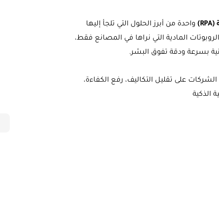
R)
واحدة من أبرز الحلول التي تلجأ إليها
الروبوتات المادية التي نراها في المصانع فقط،
نية بسرعة ودقة تفوق البشر.
هذه التدوينة سنكشف كيف تساعد أتمتة العمليات الروبوتية (RPA) الشركات على تقليل التكاليف، رفع الكفاءة،
ة الذكية