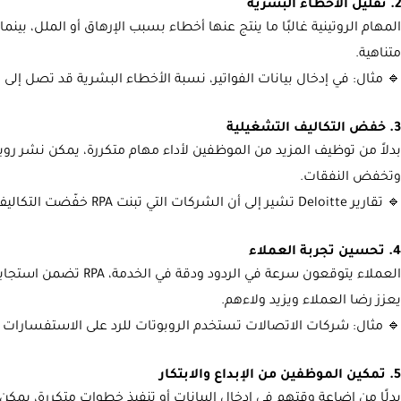
2. تقليل الأخطاء البشرية
المهام الروتينية غالبًا ما ينتج عنها أخطاء بسبب الإرهاق أو الملل، بين
متناهية.
🔹 مثال: في إدخال بيانات الفواتير، نسبة الأخطاء البشرية قد تصل إلى 3-5%، بينما مع RPA تنخفض إلى أقل من 0.1%.
3. خفض التكاليف التشغيلية
بدلاً من توظيف المزيد من الموظفين لأداء مهام متكررة، يمكن نشر روبوت
وتخفض النفقات.
🔹 تقارير Deloitte تشير إلى أن الشركات التي تبنت RPA خفّضت التكاليف التشغيلية بنسبة تصل إلى 30%.
4. تحسين تجربة العملاء
العملاء يتوقعون سرعة في ا
يعزز رضا العملاء ويزيد ولاءهم.
🔹 مثال: شركات الاتصالات تستخدم الروبوتات للرد على الاستفسارات
5. تمكين الموظفين من الإبداع والابتكار
بدلًا من إضاعة وقتهم في إدخال البيانات أو تنفيذ خطوات متكررة، يمكن